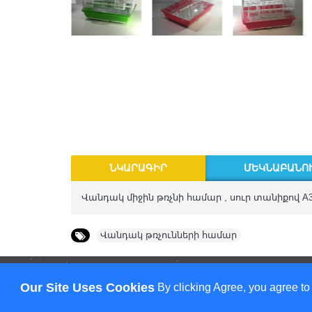
ՆԿԱՐԱԳԻՐ
ՄԵԿՆԱԲԱՆՈՒ
Վանդակ միջին թռչնի համար , սուր տանիքով A3
Վանդակ թռչունների համար
Our Site Uses Cookies
By clicking Agree, you agree to
Создание интернет-магазина под ключ
- Студия Ринго. 