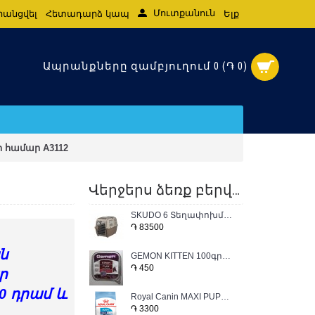
Մուտքանուն
րանցվել
Հետադարձ կապ
Ելք
Ապրանքները զամբյուղում 0 (֏ 0)
 համար A3112
Վերջերս ձեռք բերված ապրանքներ
SKUDO 6 Տեղափոխման կոնտեյներ 63*70*92
֏ 83500
ն
GEMON KITTEN 100գրամ պաշտետ հավի կատվի ձաքի համար
֏ 450
ր
0 դրամ և
Royal Canin MAXI PUPPY JUNIOR կեր մեծ չափի ջահել և ձաք շան 1կգ
֏ 3300
.