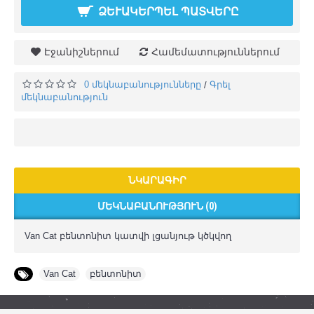
ՁԵՒԱԿԵՐՊԵԼ ՊԱՏՎԵՐԸ
Էջանիշներում
Համեմատություններում
0 մեկնաբանությունները
Գրել
/
մեկնաբանություն
ՆԿԱՐԱԳԻՐ
ՄԵԿՆԱԲԱՆՈՒԹՅՈՒՆ (0)
Van Cat բենտոնիտ կատվի լցանյութ կծկվող
Van Cat
,
բենտոնիտ