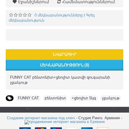
Էջանիշներում
Համեմատություններում
0 մեկնաբանությունները
Գրել
/
մեկնաբանություն
ՆԿԱՐԱԳԻՐ
ՄԵԿՆԱԲԱՆՈՒԹՅՈՒՆ (0)
FUNNY CAT բենտոնիտ+ցեոլիտ կատվի զուգարանի
լցանյութ
FUNNY CAT
,
բենտոնիտ
,
+ցեոլիտ 5կգ
,
լցանյութ
Создание интернет-магазина под ключ
- Студия Ринго. Армения -