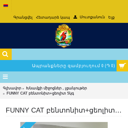
Մուտքանուն
Գրանցվել
Հետադարձ կապ
Ելք
Ապրանքները զամբյուղում 0 (֏ 0)
Գլխավոր
Խնամքի միջոցներ , լցանյութեր
FUNNY CAT բենտոնիտ+ցեոլիտ 5կգ
FUNNY CAT բենտոնիտ+ցեոլիտ 5կգ