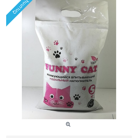
Շուտով