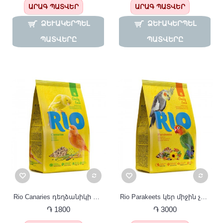
ԱՐԱԳ ՊԱՏՎԵՐ
ԱՐԱԳ ՊԱՏՎԵՐ
ՁԵՒԱԿԵՐՊԵԼ Պ
ՁԵՒԱԿԵՐՊԵԼ Պ
ԱՏՎԵՐԸ
ԱՏՎԵՐԸ
Rio Canaries դեղձանիկի կեր
Rio Parakeets կեր միջին չափի թութակների համար
֏ 1800
֏ 3000