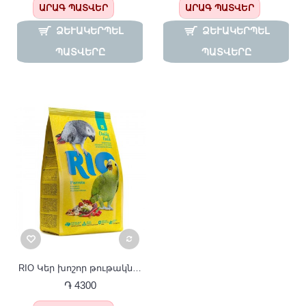
ԱՐԱԳ ՊԱՏՎԵՐ
ԱՐԱԳ ՊԱՏՎԵՐ
ՁԵՒԱԿԵՐՊԵԼ Պ
ՁԵՒԱԿԵՐՊԵԼ Պ
ԱՏՎԵՐԸ
ԱՏՎԵՐԸ
RIO Կեր խոշոր թութակների համար 1 կգ
֏ 4300