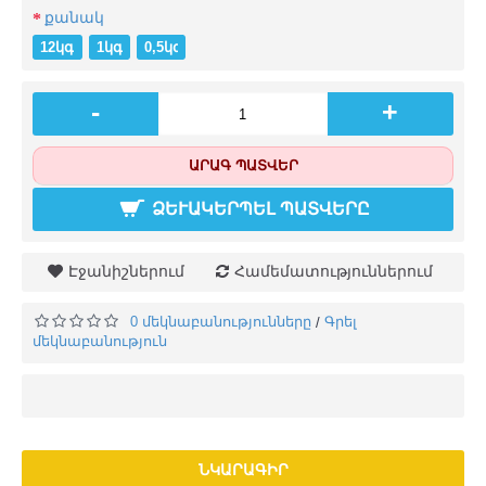
քանակ
12կգ (+֏ 36700)
1կգ
0,5կգ (-֏ 1750)
-
+
ԱՐԱԳ ՊԱՏՎԵՐ
ՁԵՒԱԿԵՐՊԵԼ ՊԱՏՎԵՐԸ
Էջանիշներում
Համեմատություններում
0 մեկնաբանությունները
Գրել
/
մեկնաբանություն
ՆԿԱՐԱԳԻՐ