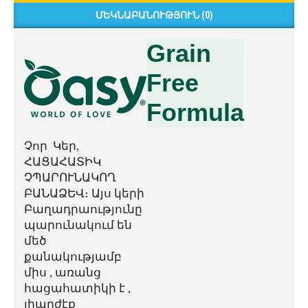
ՄԵԿՆԱԲԱՆՈՒԹՅՈՒՆ (0)
Grain
Free
Formula
Չոր Կեր,
ՀԱՑԱՀԱՏԻԿ
ՉՊԱՐՈՒՆԱԿՈՂ
ԲԱՆԱՁԵՎ։ Այս կերի
Բաղադրաությունը
պարունակում են
մեծ
քանակությամբ
միս , առանց
հացահատիկի է ,
լիարժէք