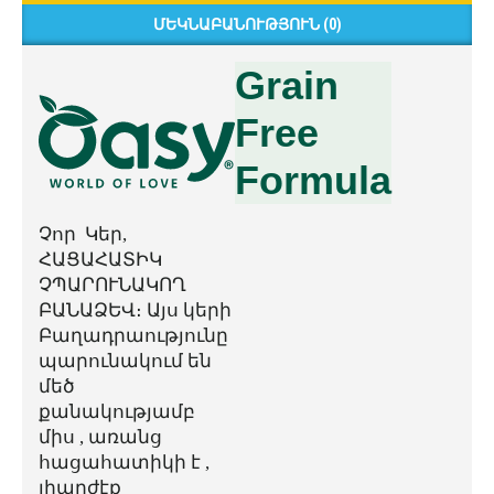
ՄԵԿՆԱԲԱՆՈՒԹՅՈՒՆ (0)
Grain
Free
Formula
Չոր Կեր,
ՀԱՑԱՀԱՏԻԿ
ՉՊԱՐՈՒՆԱԿՈՂ
ԲԱՆԱՁԵՎ։ Այս կերի
Բաղադրաությունը
պարունակում են
մեծ
քանակությամբ
միս , առանց
հացահատիկի է ,
լիարժէք