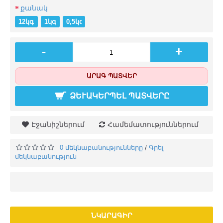
քանակ
12կգ (+֏ 35100)
1կգ
0,5կգ (-֏ 1650)
-
+
ԱՐԱԳ ՊԱՏՎԵՐ
ՁԵՒԱԿԵՐՊԵԼ ՊԱՏՎԵՐԸ
Էջանիշներում
Համեմատություններում
0 մեկնաբանությունները
Գրել
/
մեկնաբանություն
ՆԿԱՐԱԳԻՐ