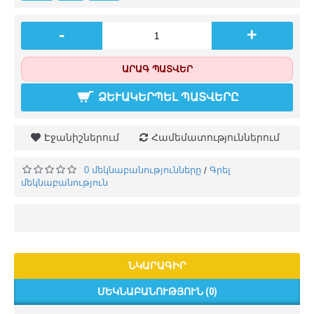
-
+
ԱՐԱԳ ՊԱՏՎԵՐ
ՁԵՒԱԿԵՐՊԵԼ ՊԱՏՎԵՐԸ
Էջանիշներում
Համեմատություններում
0 մեկնաբանությունները
Գրել
/
մեկնաբանություն
ՆԿԱՐԱԳԻՐ
ՄԵԿՆԱԲԱՆՈՒԹՅՈՒՆ (0)