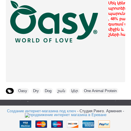
Մեկ կենդա
պրոտեին
պարունակ
, 48% բար
գառամ մսո
միջին և խո
շների համ
Oasy
,
Dry
,
Dog
,
շան
,
կեր
,
One Animal Protein
Создание интернет-магазина под ключ
- Студия Ринго. Армения -