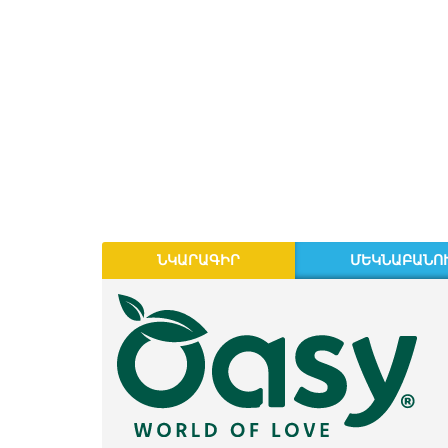
ՆԿԱՐԱԳԻՐ
ՄԵԿՆԱԲԱՆՈՒ