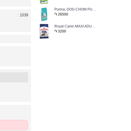
Purina, DOG CHOW PUPPY շների ձաքերի չոր կեր։
֏ 26500
: 1039
Royal Canin MAXI ADULT Կեր մեծ չափի շան
֏ 3200