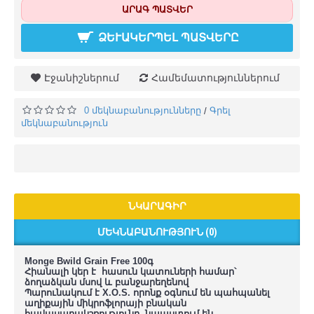
ԱՐԱԳ ՊԱՏՎԵՐ
ՁԵՒԱԿԵՐՊԵԼ ՊԱՏՎԵՐԸ
Էջանիշներում
Համեմատություններում
0 մեկնաբանությունները
Գրել
/
մեկնաբանություն
ՆԿԱՐԱԳԻՐ
ՄԵԿՆԱԲԱՆՈՒԹՅՈՒՆ (0)
Monge Bwild Grain Free 100գ
Հիանալի կեր է հասուն կատուների համար՝
ձողաձկան մսով և բանջարեղենով
Պարունակում է X.O.S. որոնք օգնում են պահպանել
աղիքային միկրոֆլորայի բնական
հավասարակշռությունը, նպաստում են