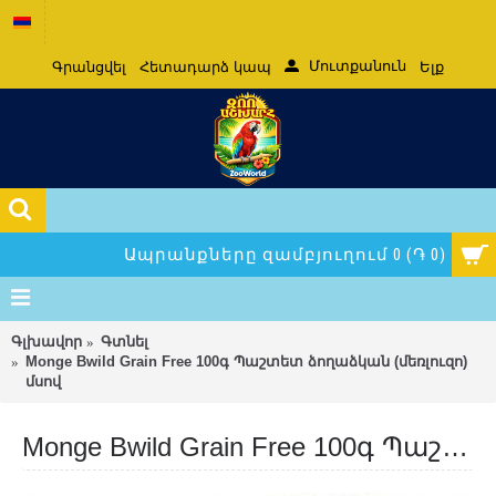
Մուտքանուն
Գրանցվել
Հետադարձ կապ
Ելք
Ապրանքները զամբյուղում 0 (֏ 0)
Գլխավոր
Գտնել
Monge Bwild Grain Free 100գ Պաշտետ ձողաձկան (մեռլուզո)
մսով
Monge Bwild Grain Free 100գ Պաշտետ ձողաձկան (մեռլուզո) մսով