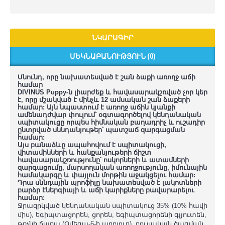
ՆԿԱՐԱԳԻՐ
ՄԵԿՆԱԲԱՆՈՒԹՅՈՒՆ (0)
Սնունդ, որը նախատեսված է շան ձաքի առողջ աճի
համար
DIVINUS Puppy-ն լիարժեք և հավասարակշռված չոր կեր
է, որը մշակված է մինչև 12 ամսական շան ձաքերի
համար: Այն նպաստում է առողջ աճին կյանքի
ամենադժվար փուլում՝ օգտագործելով կենդանական
սպիտակուցը որպես հիմնական բաղադրիչ և ուշադիր
ընտրված սննդանյութեր՝ պատշաճ զարգացման
համար:
Այս բանաձևը ապահովում է սպիտակուցի,
վիտամինների և հանքանյութերի ճիշտ
հավասարակշռությունը՝ ոսկորների և ատամների
զարգացումը, մարսողական առողջությունը, իմունային
համակարգը և փայլուն մորթին աջակցելու համար:
Դրա սննդային պրոֆիլը նախատեսված է լակոտների
բարձր էներգիայի և աճի կարիքները բավարարելու
համար:
Ջրազրկված կենդանական սպիտակուց 35% (10% հավի
միս), եգիպտացորեն, ցորեն, եգիպտացորենի գլյուտեն,
թռչնի ճարպ (Օմեգա-6-ի աղբյուր), բուսական ծագման