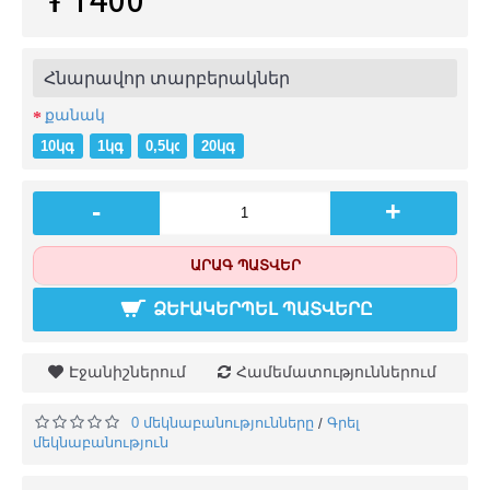
Հնարավոր տարբերակներ
քանակ
10կգ (+֏ 12350)
1կգ
0,5կգ (-֏ 700)
20կգ (+֏ 25600)
-
+
ԱՐԱԳ ՊԱՏՎԵՐ
ՁԵՒԱԿԵՐՊԵԼ ՊԱՏՎԵՐԸ
Էջանիշներում
Համեմատություններում
0 մեկնաբանությունները
Գրել
/
մեկնաբանություն