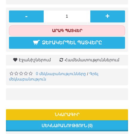
-
+
ԱՐԱԳ ՊԱՏՎԵՐ
ՁԵՒԱԿԵՐՊԵԼ ՊԱՏՎԵՐԸ
Էջանիշներում
Համեմատություններում
0 մեկնաբանությունները
Գրել
/
մեկնաբանություն
ՆԿԱՐԱԳԻՐ
ՄԵԿՆԱԲԱՆՈՒԹՅՈՒՆ (0)