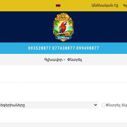
Անձնական էջ
Գ
093528877 077438877 099498877
Գլխավոր
Փնտրել
Փնտրել ե