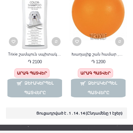
Trixie շամպուն սպիտակ շների համար 250 մլ 2914
Խաղալիք շան համար ,Բնական կաուչուկե գնդակ, ø 5 սմ, Trixie
֏ 2100
֏ 1200
ԱՐԱԳ ՊԱՏՎԵՐ
ԱՐԱԳ ՊԱՏՎԵՐ
ՁԵՒԱԿԵՐՊԵԼ Պ
ՁԵՒԱԿԵՐՊԵԼ Պ
ԱՏՎԵՐԸ
ԱՏՎԵՐԸ
Ցուցադրված է . 1 . 14 . 14 (Ընդամենը 1 էջեր)