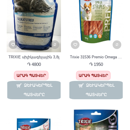
TRIXIE սիլիկագելային 3,8լ
Trixie 31536 Premio Omega Stripes հավի միս 100գ
֏ 4800
֏ 1950
ԱՐԱԳ ՊԱՏՎԵՐ
ԱՐԱԳ ՊԱՏՎԵՐ
ՁԵՒԱԿԵՐՊԵԼ Պ
ՁԵՒԱԿԵՐՊԵԼ Պ
ԱՏՎԵՐԸ
ԱՏՎԵՐԸ