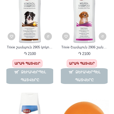
Trixie շամպուն 2905 կոկոսի յուղով 250 մլ շան համար
Trixie Շամպուն 2906 շան ձաքերի համար 250 մլ
֏ 2100
֏ 2100
ԱՐԱԳ ՊԱՏՎԵՐ
ԱՐԱԳ ՊԱՏՎԵՐ
ՁԵՒԱԿԵՐՊԵԼ Պ
ՁԵՒԱԿԵՐՊԵԼ Պ
ԱՏՎԵՐԸ
ԱՏՎԵՐԸ