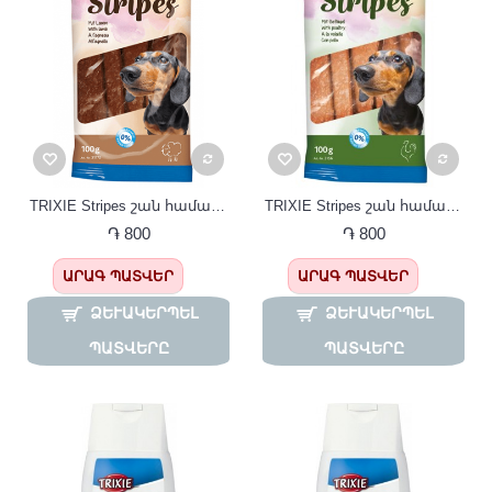
TRIXIE Stripes շան համար գառան մսով 100գ
TRIXIE Stripes շան համար թռչնամսով 100գ
֏ 800
֏ 800
ԱՐԱԳ ՊԱՏՎԵՐ
ԱՐԱԳ ՊԱՏՎԵՐ
ՁԵՒԱԿԵՐՊԵԼ Պ
ՁԵՒԱԿԵՐՊԵԼ Պ
ԱՏՎԵՐԸ
ԱՏՎԵՐԸ