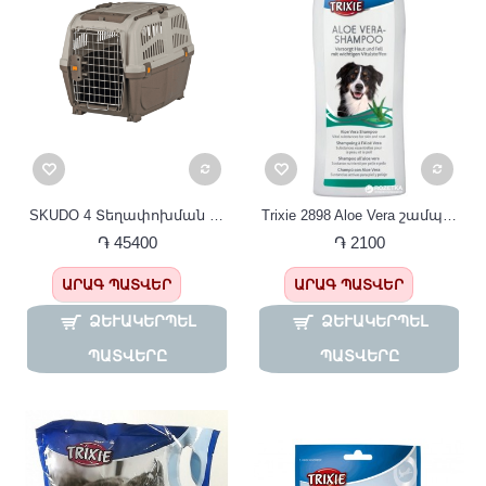
SKUDO 4 Տեղափոխման կոնտեյներ 48*51*68 sm TRIXIE
Trixie 2898 Aloe Vera շամպուն շների համար 250 մլ
֏ 45400
֏ 2100
ԱՐԱԳ ՊԱՏՎԵՐ
ԱՐԱԳ ՊԱՏՎԵՐ
ՁԵՒԱԿԵՐՊԵԼ Պ
ՁԵՒԱԿԵՐՊԵԼ Պ
ԱՏՎԵՐԸ
ԱՏՎԵՐԸ