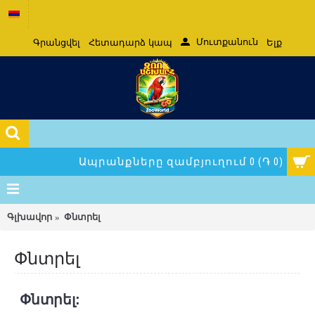
Մուտքանուն
Գրանցվել
Հետադարձ կապ
Ելք
Ապրանքները զամբյուղում 0 (֏ 0)
Գլխավոր
Փնտրել
Փնտրել
Փնտրել: