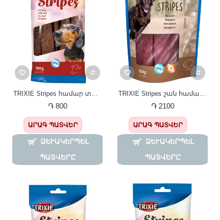
TRIXIE Stripes համար տավարի մսով100գ
TRIXIE Stripes շան համար գառան մսով 100գ
֏ 800
֏ 2100
ԱՐԱԳ ՊԱՏՎԵՐ
ԱՐԱԳ ՊԱՏՎԵՐ
ՁԵՒԱԿԵՐՊԵԼ Պ
ՁԵՒԱԿԵՐՊԵԼ Պ
ԱՏՎԵՐԸ
ԱՏՎԵՐԸ