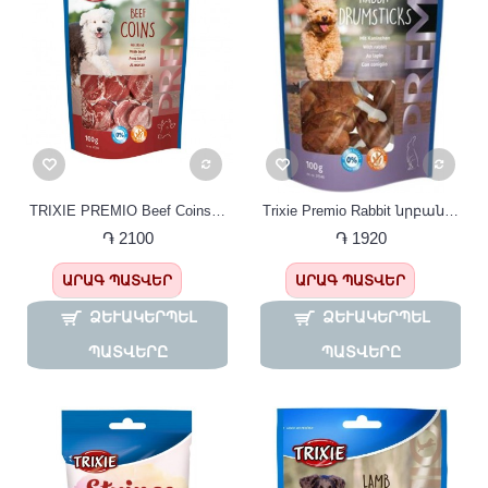
TRIXIE PREMIO Beef Coins պատառներ շների 100գ
Trixie Premio Rabbit նրբանուշ շների համար 100 գր
֏ 2100
֏ 1920
ԱՐԱԳ ՊԱՏՎԵՐ
ԱՐԱԳ ՊԱՏՎԵՐ
ՁԵՒԱԿԵՐՊԵԼ Պ
ՁԵՒԱԿԵՐՊԵԼ Պ
ԱՏՎԵՐԸ
ԱՏՎԵՐԸ