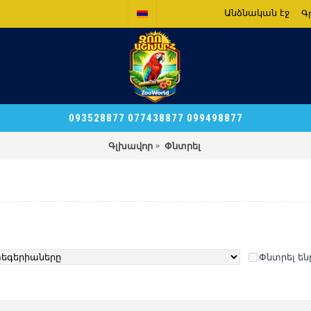
Անձնական էջ
Գ
093528877 077438877 099498877
Գլխավոր
Փնտրել
Փնտրել ե