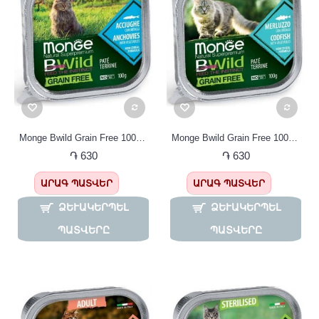
Monge Bwild Grain Free 100գ Պաշտետ հասուն կատուների համար՝ անչոուս
Monge Bwild Grain Free 100գ Պաշտետ ձողաձկան (մեռլուզո) մսով
֏ 630
֏ 630
ԱՐԱԳ ՊԱՏՎԵՐ
ԱՐԱԳ ՊԱՏՎԵՐ
ՁԵՒԱԿԵՐՊԵԼ Պ
ՁԵՒԱԿԵՐՊԵԼ Պ
ԱՏՎԵՐԸ
ԱՏՎԵՐԸ