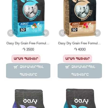
Oasy Dry Grain Free Formula Adult Medium Large Fish, Շան կեր միջին և խոշոր ցեղատեսակների համար, ԱՌԱՆՑ ՀԱՑԱՀԱՏԻԿ , ձկան մսով
Oasy Dry Grain Free Formula Adult Medium Large Lamb Շան կեր միջին և խոշոր ցեղատեսակների համար, ԱՌԱՆՑ ՀԱՑԱՀԱՏԻԿ , գառան մսով
֏ 3500
֏ 4000
ԱՐԱԳ ՊԱՏՎԵՐ
ԱՐԱԳ ՊԱՏՎԵՐ
ՁԵՒԱԿԵՐՊԵԼ Պ
ՁԵՒԱԿԵՐՊԵԼ Պ
ԱՏՎԵՐԸ
ԱՏՎԵՐԸ