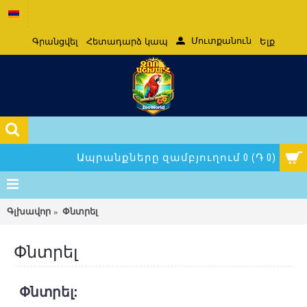
Մուտքանուն
Գրանցվել
Հետադարձ կապ
Ելք
Ապրանքները զամբյուղում 0 (֏ 0)
Գլխավոր
Փնտրել
Փնտրել
Փնտրել: