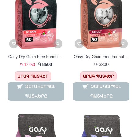
Oasy Dry Grain Free Formula , Puppy Junior Small Mini Turkey 2,5kg, Փոքր ցեղատեսակի շան ձաքի կեր , ԱՌԱՆՑ ՀԱՑԱՀԱՏԻԿ հնդկահավի մսով 2,5կգ
Oasy Dry Grain Free Formula ,Adult Medium Large Turkey , Շան կեր , ԱՌԱՆՑ ՀԱՑԱՀԱՏԻԿ միջին և խոշոր շների համար հնդկահավի մսով։
֏ 8500
֏ 3300
֏ 12250
ԱՐԱԳ ՊԱՏՎԵՐ
ԱՐԱԳ ՊԱՏՎԵՐ
ՁԵՒԱԿԵՐՊԵԼ Պ
ՁԵՒԱԿԵՐՊԵԼ Պ
ԱՏՎԵՐԸ
ԱՏՎԵՐԸ