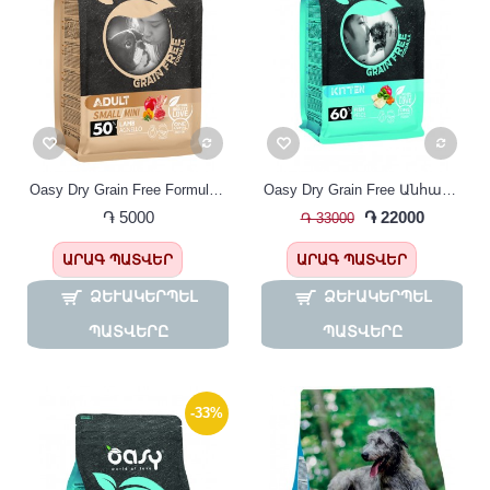
Oasy Dry Grain Free Formula Adult Small Mini Lamb Շան կեր փոքր ցեղատեսակների համար, ԱՌԱՆՑ ՀԱՑԱՀԱՏԻԿ , գառան մսով
Oasy Dry Grain Free Անհացահատիկ Չոր Կեր Կատվի Ձագերի Համար Ձկան Համով
֏ 5000
֏ 22000
֏ 33000
ԱՐԱԳ ՊԱՏՎԵՐ
ԱՐԱԳ ՊԱՏՎԵՐ
ՁԵՒԱԿԵՐՊԵԼ Պ
ՁԵՒԱԿԵՐՊԵԼ Պ
ԱՏՎԵՐԸ
ԱՏՎԵՐԸ
-33%