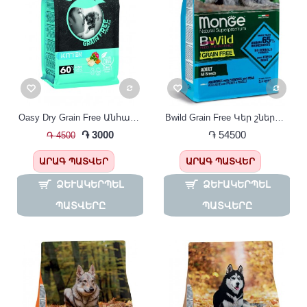
Oasy Dry Grain Free Անհացահատիկ Չոր Կեր Կատվի Ձագերի Համար Ձկան Համով
Bwild Grain Free Կեր շների համար անչոուս գարոխ կարտոֆիլ 12կգ
֏ 3000
֏ 54500
֏ 4500
ԱՐԱԳ ՊԱՏՎԵՐ
ԱՐԱԳ ՊԱՏՎԵՐ
ՁԵՒԱԿԵՐՊԵԼ Պ
ՁԵՒԱԿԵՐՊԵԼ Պ
ԱՏՎԵՐԸ
ԱՏՎԵՐԸ