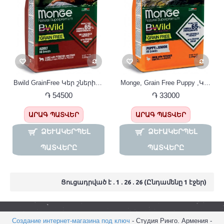
Bwild GrainFree Կեր շների համար գառ գարոխ կարտոֆիլ 12կգ
Monge, Grain Free Puppy ,Կեր շների ձագերի համար Puppy բադ կարտոֆիլ 12կգ
֏ 54500
֏ 33000
ԱՐԱԳ ՊԱՏՎԵՐ
ԱՐԱԳ ՊԱՏՎԵՐ
ՁԵՒԱԿԵՐՊԵԼ Պ
ՁԵՒԱԿԵՐՊԵԼ Պ
ԱՏՎԵՐԸ
ԱՏՎԵՐԸ
Ցուցադրված է . 1 . 26 . 26 (Ընդամենը 1 էջեր)
Создание интернет-магазина под ключ
- Студия Ринго. Армения -