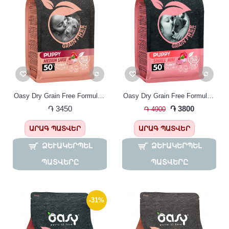
Oasy Dry Grain Free Formula , Puppy Junior Med and Large , Շան ձաքի կեր , ԱՌԱՆՑ ՀԱՑԱՀԱՏԻԿ հնդկահավի մսով
Oasy Dry Grain Free Formula , Puppy Junior Small Mini Turkey , Փոքր ցեղատեսակի շան ձաքի կեր , ԱՌԱՆՑ ՀԱՑԱՀԱՏԻԿ հնդկահավի մսով
֏ 3450
֏ 3800
֏ 4900
ԱՐԱԳ ՊԱՏՎԵՐ
ԱՐԱԳ ՊԱՏՎԵՐ
ՁԵՒԱԿԵՐՊԵԼ Պ
ՁԵՒԱԿԵՐՊԵԼ Պ
ԱՏՎԵՐԸ
ԱՏՎԵՐԸ
-31%