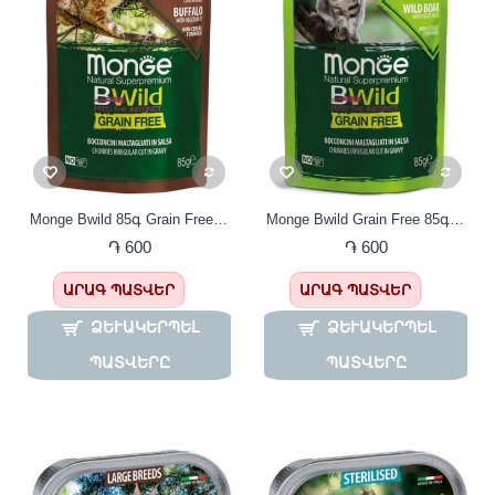
Monge Bwild 85գ Grain Free Պաուչ կատուների համար բիզոնի մսով
Monge Bwild Grain Free 85գ Պաուչ ստերիլիզացված կատուների համար վայրի վարազի մսով
֏ 600
֏ 600
ԱՐԱԳ ՊԱՏՎԵՐ
ԱՐԱԳ ՊԱՏՎԵՐ
ՁԵՒԱԿԵՐՊԵԼ Պ
ՁԵՒԱԿԵՐՊԵԼ Պ
ԱՏՎԵՐԸ
ԱՏՎԵՐԸ