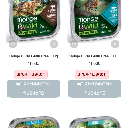
Monge Bwild Grain Free 100գ
Monge Bwild Grain Free 100գ պաշտետ թունոյով ստերիլիզացված կատուների համար
֏ 630
֏ 630
ԱՐԱԳ ՊԱՏՎԵՐ
ԱՐԱԳ ՊԱՏՎԵՐ
ՁԵՒԱԿԵՐՊԵԼ Պ
ՁԵՒԱԿԵՐՊԵԼ Պ
ԱՏՎԵՐԸ
ԱՏՎԵՐԸ