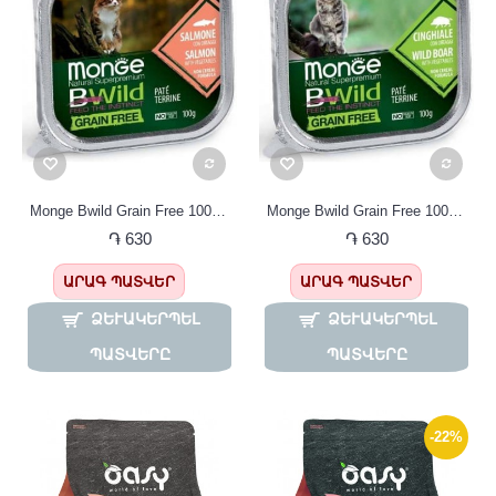
Monge Bwild Grain Free 100գ Պաշտետ սաղմոնի մսով կատուների համար
Monge Bwild Grain Free 100գ պաշտետ վարազ
֏ 630
֏ 630
ԱՐԱԳ ՊԱՏՎԵՐ
ԱՐԱԳ ՊԱՏՎԵՐ
ՁԵՒԱԿԵՐՊԵԼ Պ
ՁԵՒԱԿԵՐՊԵԼ Պ
ԱՏՎԵՐԸ
ԱՏՎԵՐԸ
-22%