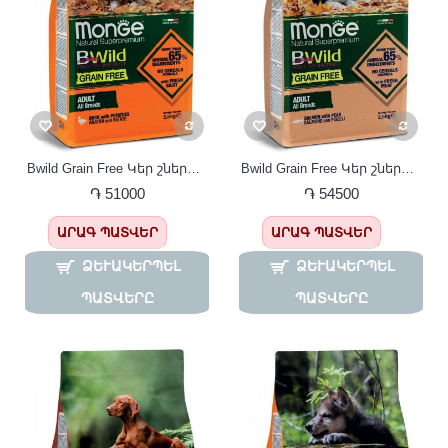
Bwild Grain Free Կեր շների համար բադ կարտոֆիլ 12կգ
Bwild Grain Free Կեր շների համար սալմոն, գարոխ 12կգ
֏ 51000
֏ 54500
ԱՐԱԳ ՊԱՏՎԵՐ
ԱՐԱԳ ՊԱՏՎԵՐ
ՁԵՒԱԿԵՐՊԵԼ Պ
ՁԵՒԱԿԵՐՊԵԼ Պ
ԱՏՎԵՐԸ
ԱՏՎԵՐԸ