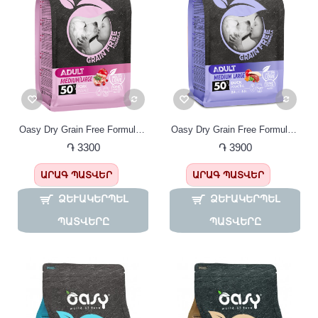
Oasy Dry Grain Free Formula Adult Medium Large pork Շան կեր միջին և խոշոր ցեղատեսակների համար, ԱՌԱՆՑ ՀԱՑԱՀԱՏԻԿ , խոզ
Oasy Dry Grain Free Formula Adult Medium Large Duck Շան կեր միջին և խոշոր ցեղատեսակների համար, ԱՌԱՆՑ ՀԱՑԱՀԱՏԻԿ , բադի մսով
֏ 3300
֏ 3900
ԱՐԱԳ ՊԱՏՎԵՐ
ԱՐԱԳ ՊԱՏՎԵՐ
ՁԵՒԱԿԵՐՊԵԼ Պ
ՁԵՒԱԿԵՐՊԵԼ Պ
ԱՏՎԵՐԸ
ԱՏՎԵՐԸ