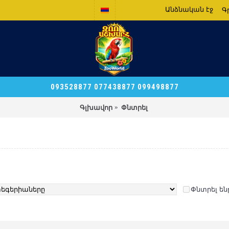
Անձնական էջ
Գ
093528877 077438877 099498877
Գլխավոր
Փնտրել
Փնտրել ե