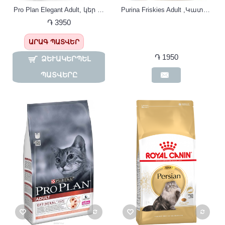
Pro Plan Elegant Adult, կեր կատուների համար
Purina Friskies Adult ,Կատվի կեր
֏ 3950
ԱՐԱԳ ՊԱՏՎԵՐ
֏ 1950
ՁԵՒԱԿԵՐՊԵԼ Պ
ԱՏՎԵՐԸ