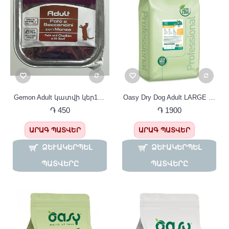
Gemon Adult կատվի կեր100գ պաշտետ հավ և հորթ
Oasy Dry Dog Adult LARGE PROF Large Խոշոր ցեղատեսակի շան կեր պրոֆեսիոնալ հավի մսով
֏ 450
֏ 1900
ԱՐԱԳ ՊԱՏՎԵՐ
ԱՐԱԳ ՊԱՏՎԵՐ
ՁԵՒԱԿԵՐՊԵԼ Պ
ՁԵՒԱԿԵՐՊԵԼ Պ
ԱՏՎԵՐԸ
ԱՏՎԵՐԸ