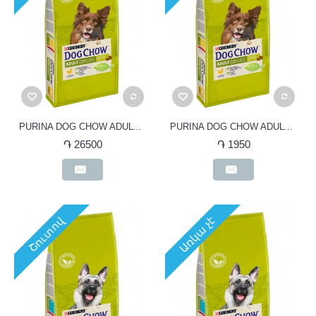
PURINA DOG CHOW ADULT CHICKEN Շան կեր
PURINA DOG CHOW ADULT CHICKEN Շան կեր
֏ 26500
֏ 1950
Առկա չէ
Շուտով