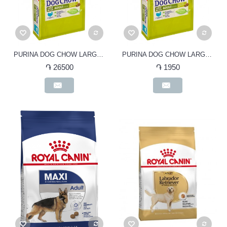
PURINA DOG CHOW LARGE BREED ADULT Շան կեր
PURINA DOG CHOW LARGE BREED ADULT Շան կեր
֏ 26500
֏ 1950