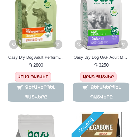
Oasy Dry Dog Adult Performanc շան կեր
Oasy Dry Dog OAP Adult Med Large Duck շան կեր բարձրորակ բադի մսով , մեկ կենդանու պրոտեինով․
֏ 2800
֏ 3250
ԱՐԱԳ ՊԱՏՎԵՐ
ԱՐԱԳ ՊԱՏՎԵՐ
ՁԵՒԱԿԵՐՊԵԼ Պ
ՁԵՒԱԿԵՐՊԵԼ Պ
ԱՏՎԵՐԸ
ԱՏՎԵՐԸ
Շուտով