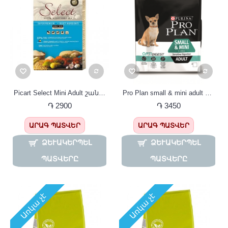
Picart Select Mini Adult շան կեր
Pro Plan small & mini adult Opti Digest
֏ 2900
֏ 3450
ԱՐԱԳ ՊԱՏՎԵՐ
ԱՐԱԳ ՊԱՏՎԵՐ
ՁԵՒԱԿԵՐՊԵԼ Պ
ՁԵՒԱԿԵՐՊԵԼ Պ
ԱՏՎԵՐԸ
ԱՏՎԵՐԸ
Առկա չէ
Առկա չէ