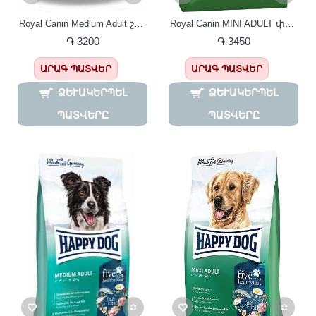
Royal Canin Medium Adult շան կեր
Royal Canin MINI ADULT փոքր շան կեր
֏ 3200
֏ 3450
ԱՐԱԳ ՊԱՏՎԵՐ
ԱՐԱԳ ՊԱՏՎԵՐ
ՁԵՒԱԿԵՐՊԵԼ Պ
ՁԵՒԱԿԵՐՊԵԼ Պ
ԱՏՎԵՐԸ
ԱՏՎԵՐԸ