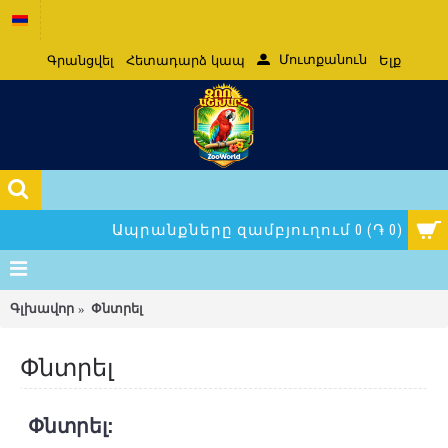
Մուտքանուն
Գրանցվել
Հետադարձ կապ
Ելք
Ապրանքները զամբյուղում 0 (֏ 0)
Գլխավոր
Փնտրել
Փնտրել
Փնտրել: