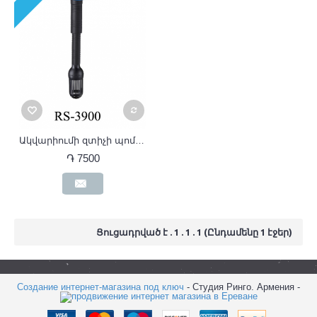
Ակվարիումի զտիչի պոմպ RS-3900
֏ 7500
Ցուցադրված է . 1 . 1 . 1 (Ընդամենը 1 էջեր)
Создание интернет-магазина под ключ
- Студия Ринго. Армения -