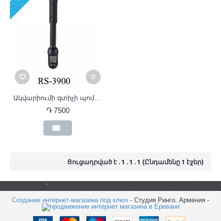
Ակվարիումի զտիչի պոմպ RS-3900
֏ 7500
Ցուցադրված է . 1 . 1 . 1 (Ընդամենը 1 էջեր)
Создание интернет-магазина под ключ
- Студия Ринго. Армения -