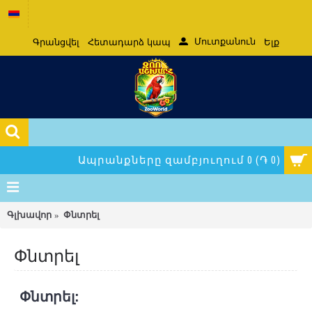
Մուտքանուն
Գրանցվել
Հետադարձ կապ
Ելք
Ապրանքները զամբյուղում 0 (֏ 0)
Գլխավոր
Փնտրել
Փնտրել
Փնտրել: