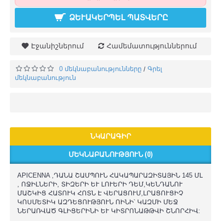
ՁԵՒԱԿԵՐՊԵԼ ՊԱՏՎԵՐԸ
Էջանիշներում
Համեմատություններում
0 մեկնաբանությունները
Գրել
/
մեկնաբանություն
ՆԿԱՐԱԳԻՐ
ՄԵԿՆԱԲԱՆՈՒԹՅՈՒՆ (0)
АPICENNA ,ԴԱՆԱ ՇԱՄՊՈՒՆ ՀԱԿԱՊԱՐԱԶԻՏԱՅԻՆ 145 ՄԼ
, ՈՋԻԼՆԵՐԻ, ՏԻԶԵՐԻ ԵՒ ԼՈՒԵՐԻ ԴԵՄ,
ԿԵՆԴԱՆՈՒ
ՄԱՇԿԻՑ ՀԱՏՈՒԿ ՀՈՏՆ Է ՎԵՐԱՑՈՒՄ,ԼՐԱՑՈՒՑԻՉ
ԿՈՍՄԵՏԻԿ ԱԶԴԵՑՈՒԹՅՈՒՆ ՈԻՆԻ՝ ԿԱԶՄԻ ՄԵՋ
ՆԵՐԱՌՎԱԾ ԳԼԻՑԵՐԻՆԻ ԵՒ ԿԻՏՐՈՆԱԹԹՎԻ ՇՆՈՐՀԻՎ: