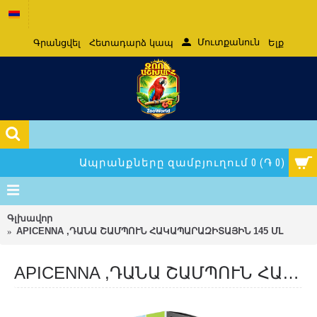
Մուտքանուն
Գրանցվել
Հետադարձ կապ
Ելք
Ապրանքները զամբյուղում 0 (֏ 0)
Գլխավոր
АPICENNA ,ԴԱՆԱ ՇԱՄՊՈՒՆ ՀԱԿԱՊԱՐԱԶԻՏԱՅԻՆ 145 ՄԼ
АPICENNA ,ԴԱՆԱ ՇԱՄՊՈՒՆ ՀԱԿԱՊԱՐԱԶԻՏԱՅԻՆ 145 ՄԼ