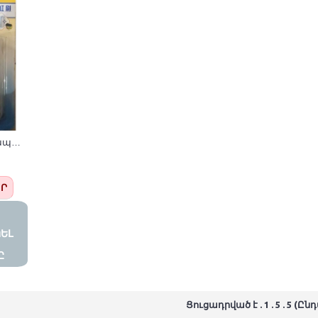
Ակվարիումի ապակի մաքրող մագնիս RS-13
ԵՐ
Լ Պ
Ցուցադրված է . 1 . 5 . 5 (Ըն