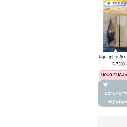
֏ 7300
ԱՐԱԳ ՊԱՏՎ
ՁԵՒԱԿԵՐՊԵ
ԱՏՎԵՐԸ