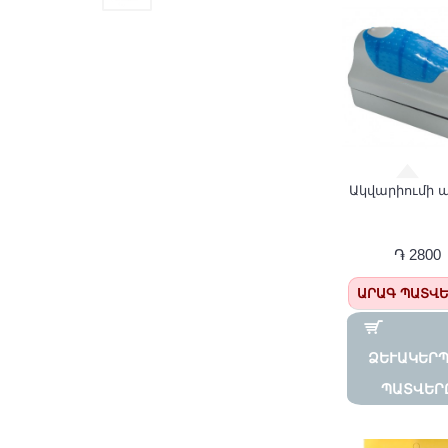
֏ 2800
ԱՐԱԳ ՊԱՏՎ
ՁԵՒԱԿԵՐՊԵ
ԱՏՎԵՐԸ