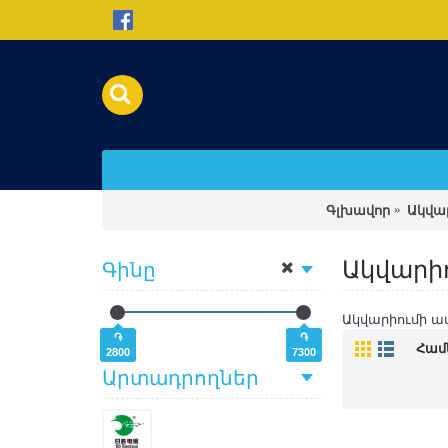
Գլխավոր
Ակվա
Ակվարի
Գինը
Ակվարիումի ա
֏
֏
Համ
2800
7300
Արտադրողներ