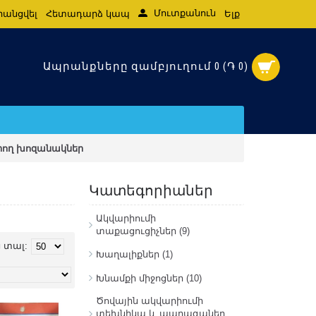
Մուտքանուն
րանցվել
Հետադարձ կապ
Ելք
Ապրանքները զամբյուղում 0 (֏ 0)
րող խոզանակներ
Կատեգորիաներ
Ակվարիումի
տաքացուցիչներ
(9)
ց տալ:
Խաղալիքներ
(1)
Խնամքի միջոցներ
(10)
Ծովային ակվարիումի
տեխնիկա և պարագաներ