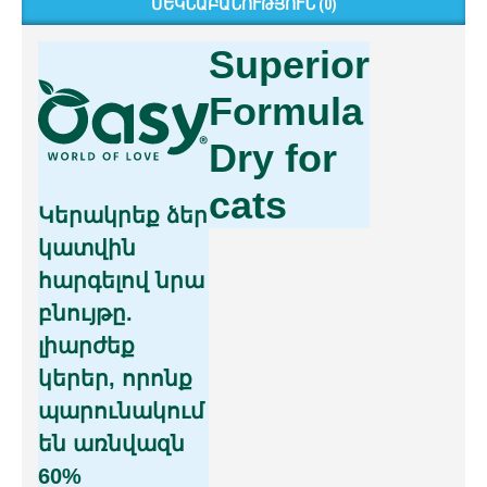
ՄԵԿՆԱԲԱՆՈՒԹՅՈՒՆ (0)
Superior
Formula
Dry for
cats
Կերակրեք ձեր
կատվին
հարգելով նրա
բնույթը.
լիարժեք
կերեր, որոնք
պարունակում
են առնվազն
60%