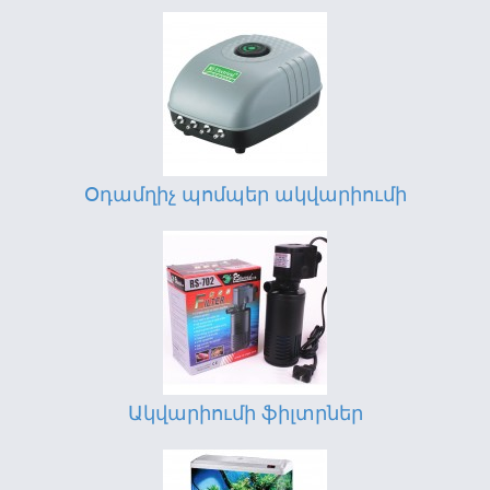
Օդամղիչ պոմպեր ակվարիումի
Ակվարիումի ֆիլտրներ