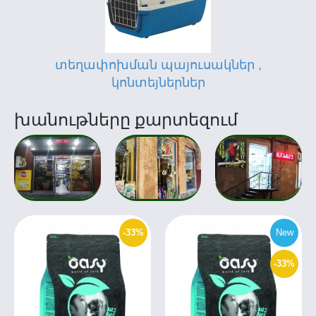
տեղափոխման պայուսակներ ,
կոնտեյներներ
խանութները քարտեզում
-33%
New
-33%